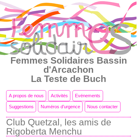
Femmes Solidaires Bassin
d'Arcachon
La Teste de Buch
A propos de nous
Activités
Evénements
Suggestions
Numéros d’urgence
Nous contacter
Club Quetzal, les amis de
Rigoberta Menchu